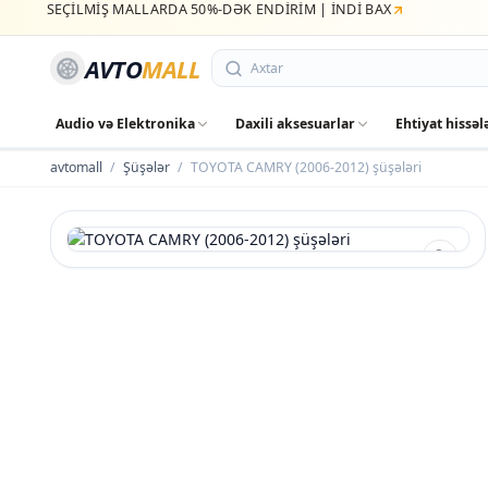
SEÇİLMİŞ MALLARDA 50%-DƏK ENDİRİM | İNDİ BAX
AVTO
MALL
Audio və Elektronika
Daxili aksesuarlar
Ehtiyat hissəl
avtomall
/
Şüşələr
/
TOYOTA CAMRY (2006-2012) şüşələri