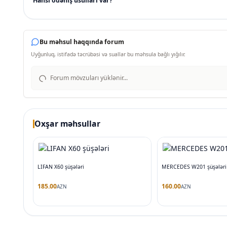
Hansı ödəniş üsulları var?
Bu məhsul haqqında forum
Uyğunluq, istifadə təcrübəsi və suallar bu məhsula bağlı yığılır.
Forum mövzuları yüklənir...
Oxşar məhsullar
LIFAN X60 şüşələri
MERCEDES W201 şüşələri
185.00
160.00
AZN
AZN