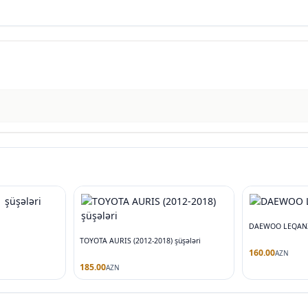
DAEWOO LEQANZA
TOYOTA AURIS (2012-2018) şüşələri
160.00
AZN
185.00
AZN