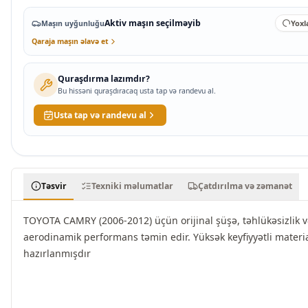
Aktiv maşın seçilməyib
Yoxla
Maşın uyğunluğu
Qaraja maşın əlavə et
Quraşdırma lazımdır?
Bu hissəni quraşdıracaq usta tap və randevu al.
Usta tap və randevu al
Təsvir
Texniki məlumatlar
Çatdırılma və zəmanət
TOYOTA CAMRY (2006-2012) üçün orijinal şüşə, təhlükəsizlik 
aerodinamik performans təmin edir. Yüksək keyfiyyətli materia
hazırlanmışdır