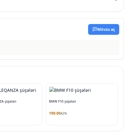
Mövzu aç
 şüşələri
BMW F10 şüşələri
190.00
AZN