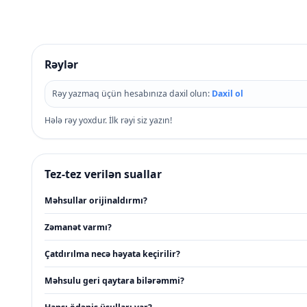
Rəylər
Rəy yazmaq üçün hesabınıza daxil olun:
Daxil ol
Hələ rəy yoxdur. İlk rəyi siz yazın!
Tez-tez verilən suallar
Məhsullar orijinaldırmı?
Zəmanət varmı?
Çatdırılma necə həyata keçirilir?
Məhsulu geri qaytara bilərəmmi?