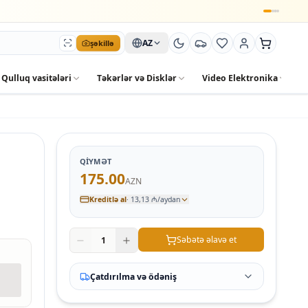
AZ
şəkillə
Qulluq vasitələri
Təkərlər və Disklər
Video Elektronika
Y
QIYMƏT
175.00
AZN
Kreditlə al
·
13,13 ₼/aydan
Səbətə əlavə et
1
Çatdırılma və ödəniş