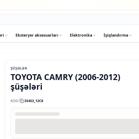
əri
Eksteryer aksesuarları
Elektronika
İşiqlandırma
ŞÜŞƏLƏR
TOYOTA CAMRY (2006-2012)
şüşələri
KOD:
SS453_12C8