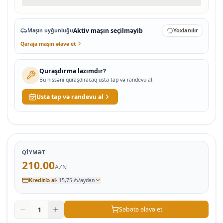
Aktiv maşın seçilməyib
Yoxlanılır
Maşın uyğunluğu
Qaraja maşın əlavə et
Quraşdırma lazımdır?
Bu hissəni quraşdıracaq usta tap və randevu al.
Usta tap və randevu al
QIYMƏT
210.00
AZN
Kreditlə al
·
15,75 ₼/aydan
Səbətə əlavə et
1