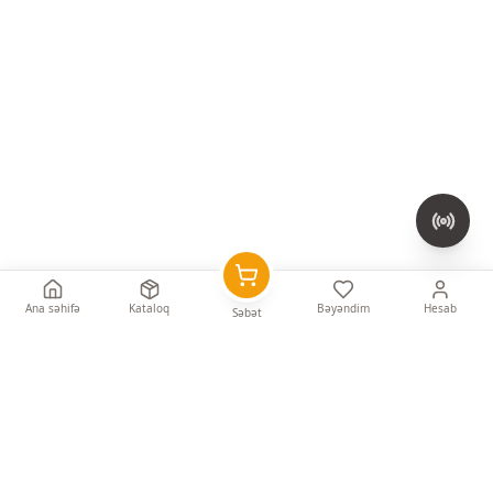
Ana səhifə
Kataloq
Bəyəndim
Hesab
Səbət