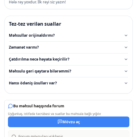
Hələ rəy yoxdur. İlk rəyi siz yazın!
Tez-tez verilən suallar
Məhsullar orijinaldırmı?
Zəmanət varmı?
Çatdırılma necə həyata keçirilir?
Məhsulu geri qaytara bilərəmmi?
Hansı ödəniş üsulları var?
Bu məhsul haqqında forum
Uyğunluq, istifadə təcrübəsi və suallar bu məhsula bağlı yığılır.
Mövzu aç
Forum mövzuları yüklənir...