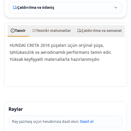
Çatdırılma və ödəniş
Təsvir
Texniki məlumatlar
Çatdırılma və zəmanət
HUNDAI CRETA 2016 şüşələri üçün orijinal şüşə,
təhlükəsizlik və aerodinamik performans təmin edir.
Yüksək keyfiyyətli materiallarla hazırlanmışdır.
Rəylər
Rəy yazmaq üçün hesabınıza daxil olun:
Daxil ol