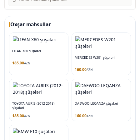
Oxşar məhsullar
LIFAN X60 şüşələri
MERCEDES W201 şüşələri
185.00
AZN
160.00
AZN
TOYOTA AURIS (2012-2018)
DAEWOO LEQANZA şüşələri
şüşələri
185.00
160.00
AZN
AZN