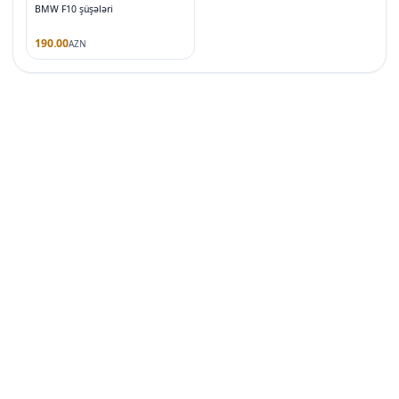
BMW F10 şüşələri
190.00
AZN